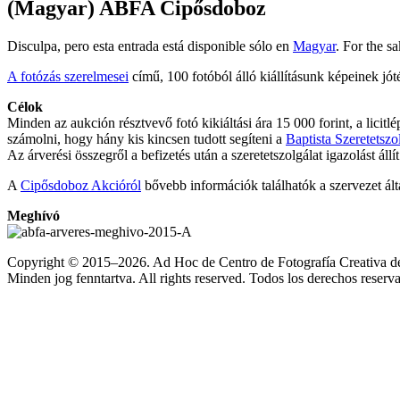
(Magyar) ABFA Cipősdoboz
Disculpa, pero esta entrada está disponible sólo en
Magyar
. For the s
A fotózás szerelmesei
című, 100 fotóból álló kiállításunk képeinek jó
Célok
Minden az aukción résztvevő fotó kikiáltási ára 15 000 forint, a lici
számolni, hogy hány kis kincsen tudott segíteni a
Baptista Szeretetszol
Az árverési összegről a befizetés után a szeretetszolgálat igazolást áll
A
Cipősdoboz Akcióról
bővebb információk találhatók a szervezet ál
Meghívó
Copyright © 2015–2026. Ad Hoc de Centro de Fotografía Creativa d
Minden jog fenntartva. All rights reserved. Todos los derechos reserv