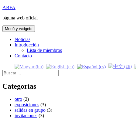
Saltar
ABFA
al
página web oficial
contenido
Menú y widgets
Noticias
Introducción
Lista de miembros
Contacto
Buscar:
Categorías
otro
(2)
exposiciones
(3)
salidas en grupo
(3)
invitaciones
(3)