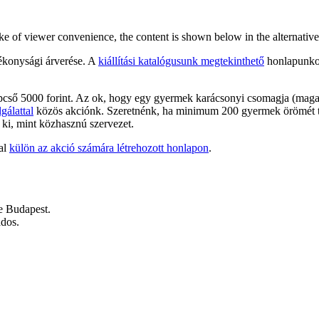
ake of viewer convenience, the content is shown below in the alternative
tékonysági árverése. A
kiállítási katalógusunk megtekinthető
honlapunko
tlépcső 5000 forint. Az ok, hogy egy gyermek karácsonyi csomagja (maga
gálattal
közös akciónk. Szeretnénk, ha minimum 200 gyermek örömét t
ít ki, mint közhasznú szervezet.
tal
külön az akció számára létrehozott honlapon
.
e Budapest.
ados.