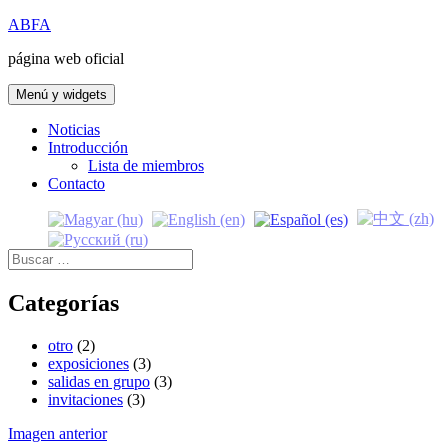
Saltar
ABFA
al
página web oficial
contenido
Menú y widgets
Noticias
Introducción
Lista de miembros
Contacto
Buscar:
Categorías
otro
(2)
exposiciones
(3)
salidas en grupo
(3)
invitaciones
(3)
Imagen anterior