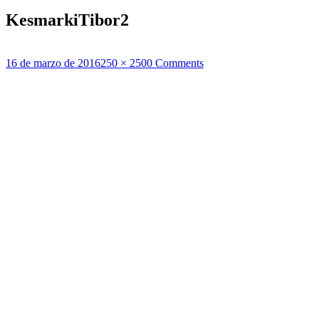
KesmarkiTibor2
Publicado
Tamaño
16 de marzo de 2016
250 × 250
0 Comments
el
completo