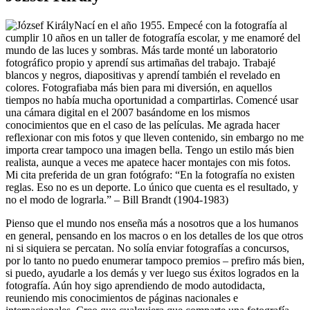
Nací en el año 1955. Empecé con la fotografía al
cumplir 10 años en un taller de fotografía escolar, y me enamoré del
mundo de las luces y sombras. Más tarde monté un laboratorio
fotográfico propio y aprendí sus artimañas del trabajo. Trabajé
blancos y negros, diapositivas y aprendí también el revelado en
colores. Fotografiaba más bien para mi diversión, en aquellos
tiempos no había mucha oportunidad a compartirlas. Comencé usar
una cámara digital en el 2007 basándome en los mismos
conocimientos que en el caso de las películas. Me agrada hacer
reflexionar con mis fotos y que lleven contenido, sin embargo no me
importa crear tampoco una imagen bella. Tengo un estilo más bien
realista, aunque a veces me apatece hacer montajes con mis fotos.
Mi cita preferida de un gran fotógrafo: “En la fotografía no existen
reglas. Eso no es un deporte. Lo único que cuenta es el resultado, y
no el modo de lograrla.” – Bill Brandt (1904-1983)
Pienso que el mundo nos enseña más a nosotros que a los humanos
en general, pensando en los macros o en los detalles de los que otros
ni si siquiera se percatan. No solía enviar fotografías a concursos,
por lo tanto no puedo enumerar tampoco premios – prefiro más bien,
si puedo, ayudarle a los demás y ver luego sus éxitos logrados en la
fotografía. Aún hoy sigo aprendiendo de modo autodidacta,
reuniendo mis conocimientos de páginas nacionales e