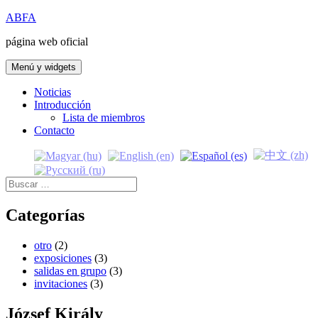
Saltar
ABFA
al
página web oficial
contenido
Menú y widgets
Noticias
Introducción
Lista de miembros
Contacto
Buscar:
Categorías
otro
(2)
exposiciones
(3)
salidas en grupo
(3)
invitaciones
(3)
József Király