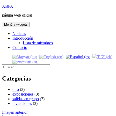
Saltar
ABFA
al
página web oficial
contenido
Menú y widgets
Noticias
Introducción
Lista de miembros
Contacto
Buscar:
Categorías
otro
(2)
exposiciones
(3)
salidas en grupo
(3)
invitaciones
(3)
Imagen anterior