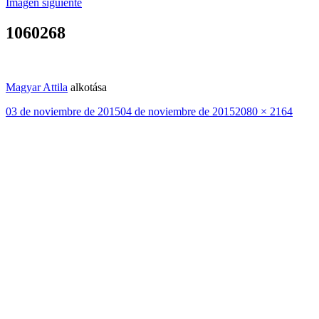
Imagen siguiente
1060268
Magyar Attila
alkotása
Publicado
Tamaño
03 de noviembre de 2015
04 de noviembre de 2015
2080 × 2164
el
completo