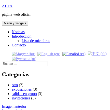
Saltar
ABFA
al
página web oficial
contenido
Menú y widgets
Noticias
Introducción
Lista de miembros
Contacto
Buscar:
Categorías
otro
(2)
exposiciones
(3)
salidas en grupo
(3)
invitaciones
(3)
Imagen anterior