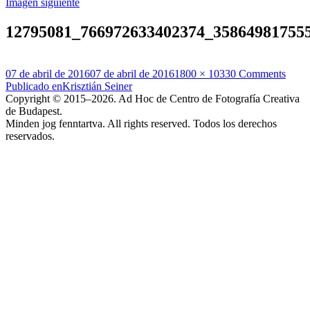
Imagen siguiente
12795081_766972633402374_35864981755
Publicado
Tamaño
07 de abril de 2016
07 de abril de 2016
1800 × 1033
0 Comments
el
Navegación
completo
Publicado en
Krisztián Seiner
Copyright © 2015–2026. Ad Hoc de Centro de Fotografía Creativa
de
de Budapest.
entradas
Minden jog fenntartva. All rights reserved. Todos los derechos
reservados.