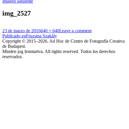
Imagen siguiente
img_2527
Publicado
Tamaño
23 de marzo de 2016
640 × 640
Leave a comment
el
Navegación
completo
Publicado en
Fruzsina Szakály
Copyright © 2015–2026. Ad Hoc de Centro de Fotografía Creativa
de
de Budapest.
entradas
Minden jog fenntartva. All rights reserved. Todos los derechos
reservados.