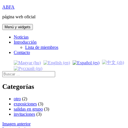
Saltar
ABFA
al
página web oficial
contenido
Menú y widgets
Noticias
Introducción
Lista de miembros
Contacto
Buscar:
Categorías
otro
(2)
exposiciones
(3)
salidas en grupo
(3)
invitaciones
(3)
Imagen anterior