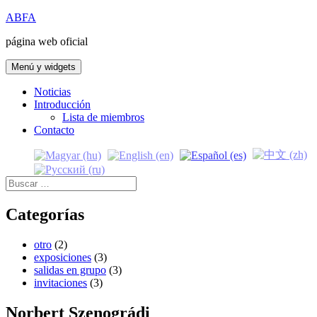
Saltar
ABFA
al
página web oficial
contenido
Menú y widgets
Noticias
Introducción
Lista de miembros
Contacto
Buscar:
Categorías
otro
(2)
exposiciones
(3)
salidas en grupo
(3)
invitaciones
(3)
Norbert Szenográdi