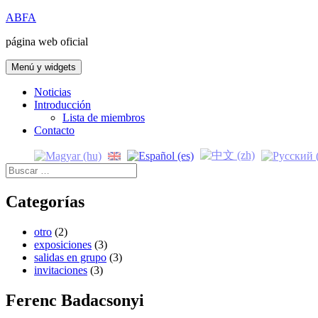
Saltar
ABFA
al
página web oficial
contenido
Menú y widgets
Noticias
Introducción
Lista de miembros
Contacto
Buscar:
Categorías
otro
(2)
exposiciones
(3)
salidas en grupo
(3)
invitaciones
(3)
Ferenc Badacsonyi