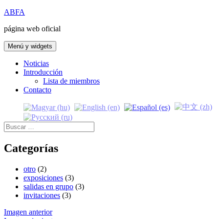
Saltar
ABFA
al
página web oficial
contenido
Menú y widgets
Noticias
Introducción
Lista de miembros
Contacto
Buscar:
Categorías
otro
(2)
exposiciones
(3)
salidas en grupo
(3)
invitaciones
(3)
Imagen anterior