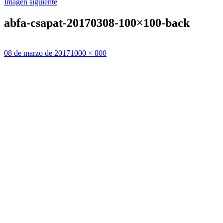
Imagen siguiente
abfa-csapat-20170308-100×100-back
Publicado
Tamaño
08 de marzo de 2017
1000 × 800
el
completo