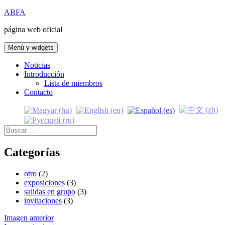
Saltar
ABFA
al
página web oficial
contenido
Menú y widgets
Noticias
Introducción
Lista de miembros
Contacto
Buscar:
Categorías
otro
(2)
exposiciones
(3)
salidas en grupo
(3)
invitaciones
(3)
Imagen anterior