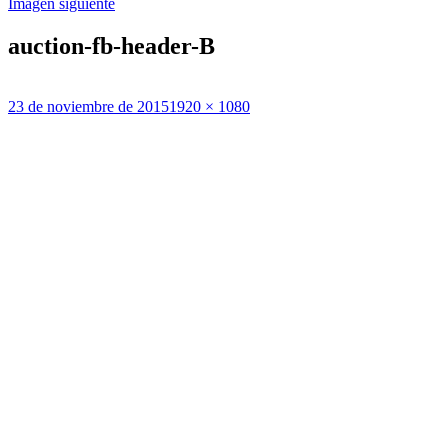
Imagen siguiente
auction-fb-header-B
Publicado
Tamaño
23 de noviembre de 2015
1920 × 1080
el
completo