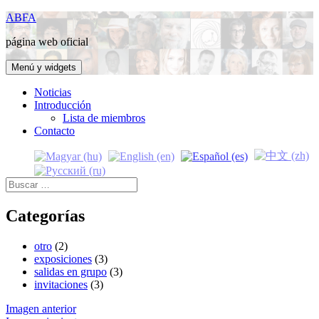
Saltar
ABFA
al
página web oficial
contenido
Menú y widgets
Noticias
Introducción
Lista de miembros
Contacto
Buscar:
Categorías
otro
(2)
exposiciones
(3)
salidas en grupo
(3)
invitaciones
(3)
Imagen anterior