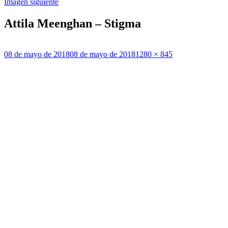
Imagen siguiente
Attila Meenghan – Stigma
Publicado
Tamaño
08 de mayo de 2018
08 de mayo de 2018
1280 × 845
el
completo