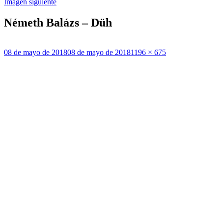
Imagen siguiente
Németh Balázs – Düh
Publicado
Tamaño
08 de mayo de 2018
08 de mayo de 2018
1196 × 675
el
completo