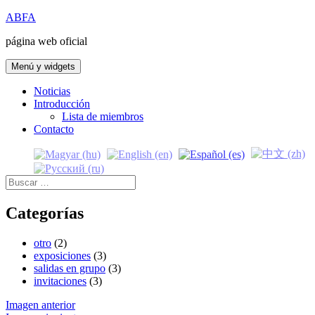
Saltar
ABFA
al
página web oficial
contenido
Menú y widgets
Noticias
Introducción
Lista de miembros
Contacto
Buscar:
Categorías
otro
(2)
exposiciones
(3)
salidas en grupo
(3)
invitaciones
(3)
Imagen anterior